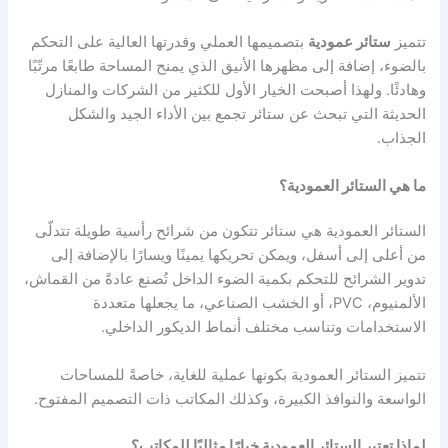
تتميز
ستائر عمودية
بتصميمها العملي وقدرتها العالية على التحكم
بالضوء، إضافة إلى مظهرها الأنيق الذي يمنح المساحة طابعًا مرتّبًا
وهادئًا. ولهذا أصبحت الخيار الأول للكثير من الشركات والمنازل
الحديثة التي تبحث عن ستائر تجمع بين الأداء الجيد والشكل
الجذاب.
ما هي الستائر العمودية؟
الستائر العمودية هي ستائر تتكون من شرائح رأسية طويلة تتدلّى
من أعلى إلى أسفل، ويمكن تحريكها يمينًا ويسارًا بالإضافة إلى
تدوير الشرائح للتحكم بكمية الضوء الداخل تُصنع عادةً من القماش،
الألمنيوم، PVC، أو الخشب الصناعي، ما يجعلها متعددة
الاستخدامات وتناسب مختلف أنماط الديكور الداخلي.
تتميز الستائر العمودية بكونها عملية للغاية، خاصةً للمساحات
الواسعة والنوافذ الكبيرة، وكذلك المكاتب ذات التصميم المفتوح.
لماذا تعتبر الستائر العمودية خيارًا مثاليًا للمكاتب؟