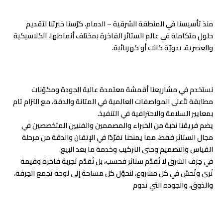
منذ تأسيسنا في المنطقة الشرقية – الدمام، كرّسنا خبرتنا لتقديم
حلول متكاملة في عالم الستائر الفاخرة بمختلف أنماطها، الكلاسيكية
والعصرية، يدويّة كانت أو كهربائية.
نستخدم في مشاريعنا أقمشة معتمدة عالية الجودة ومكوّنات
مطابقة لأعلى المواصفات العالمية في المتانة والدقة، مع التزام تام
بمعايير السلامة والاحترافية في التنفيذ.
يضم فريقنا نخبة من الخبراء والمصممين والفنيين المتخصصين في
مجال الستائر فقط، مما يمنحنا تفرّدًا في الإتقان والدقة من مرحلة
القياس والتصميم وحتى التركيب وخدمة ما بعد البيع.
في حِرَف الشرق لا نُقدّم ستائر فحسب، بل نُقدّم تجربة فاخرة وقيمة
تُرى وتُحسّ في كل مشروع، لنحوّل كل مساحة إلى لوحة تجمع الحِرفة،
والذوق، والجودة التي تدوم