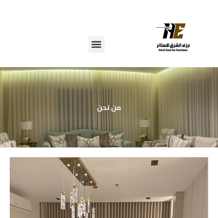
خطي
لى
لمحتوى
من نحن