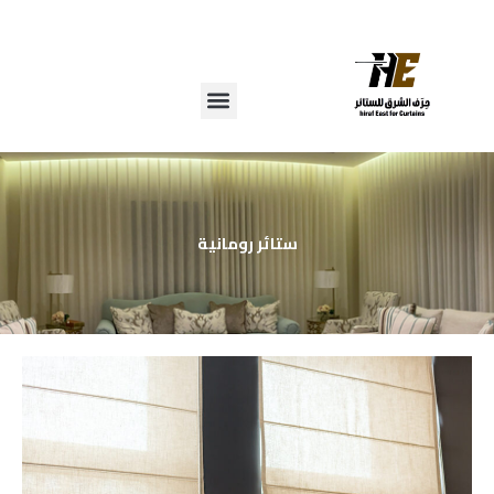
خطي
لى
لمحتوى
ستائر رومانية