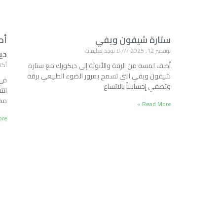
ستارة شيفون ويفي
أح
نوفمبر 12, 2025
لا توجد تعليقات
دي
أضف لمسة من الرقة والأنوثة إلى ديكورك مع ستارة
أكتوبر 7
شيفون ويفي التي تسمح بمرور الضوء الطبيعي برقة
في 
وتضفي إحساساً بالاتساع
انت
مظه
Read More »
e »