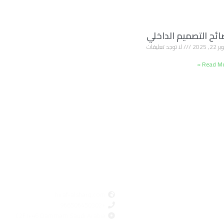
ائح التصميم الداخلي
2, 2025
لا توجد تعليقات
Read Mor
روابط سريعة
تواصل معنا
الرئيسية
hiraf-alsharq.com
+966506450302
من نحن
C2FJ+46 Dammam Saudi Arabia