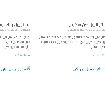
ائر الرول صن سكرين
ستائر رول بلاك ا
23, 2025
لا توجد تعليقات
نوفمبر 19, 2025
لا توجد
ل على إضاءة طبيعية وراحة بصرية مثالية مع ستائر
تمتع بتحكم كامل في الإ
ول صن سكرين التي تحجب الحرارة دون حجب الرؤية.
عازل للشمس الحل المثال
زات ستائر
بطريقة أنيقة وعصرية.
Read More »
Read Mor