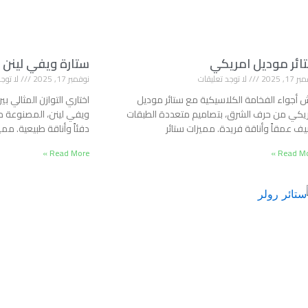
ائر موديل امريكي
ستارة ويفي لينن
17, 2025
لا توجد تعليقات
نوفمبر 17, 2025
لا توجد
 أجواء الفخامة الكلاسيكية مع ستائر موديل
اختاري التوازن المثالي 
يكي من حرف الشرق، بتصاميم متعددة الطبقات
ويفي لينن، المصنوعة 
ف عمقاً وأناقة فريدة. مميزات ستائر
دفئاً وأناقة طبيعية. ممي
Read More »
Read Mor