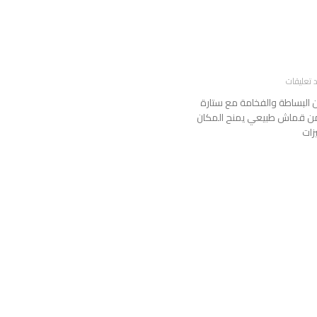
 تعليقات
بين البساطة والفخامة مع ستارة
من قماش طبيعي يمنح المكان
زات