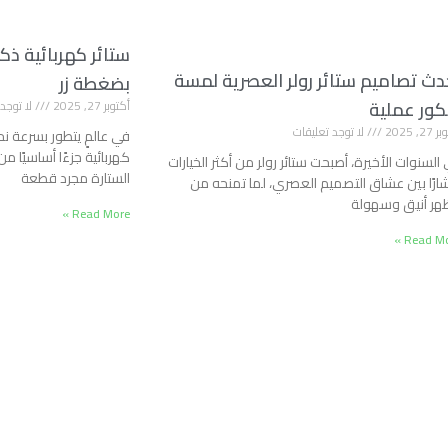
ستائر كهربائية ذكي
دث تصاميم ستائر رولر العصرية لمسة
بضغطة زر
كور عملية
أكتوبر 27, 2025
لا توجد 
2, 2025
لا توجد تعليقات
في عالمٍ يتطور بسرعة نحو
كهربائية جزءًا أساسيًا من
السنوات الأخيرة، أصبحت ستائر رولر من أكثر الخيارات
الستارة مجرد قطعة
شارًا بين عشاق التصميم العصري، لما تمنحه من
ر أنيق وسهولة
Read More »
Read Mor