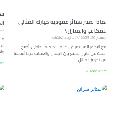
ست
لماذا تعتبر ستائر عمودية خيارك المثالي
ال
للمكاتب والمنازل؟
ديسمبر
ديسمبر 20, 2025
لا توجد تعليقات
في 
الت
مع التطور المستمر في عالم التصميم الداخلي، أصبح
وا
البحث عن حلول تجمع بين الجمال والعملية جزءًا أساسيًا
من تجهيز المنازل
e »
Read More »