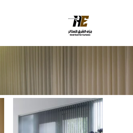
خطي
لى
لمحتوى