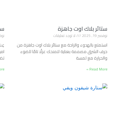
ستائر بلاك اوت جاهزة
ست
نوفمبر 19, 2025
لا توجد تعليقات
نوفمبر 
استمتع بالهدوء والراحة مع ستائر بلاك اوت جاهزة من
عِش
حرف الشرق مصممة بعناية لتمنحك عزلًا تامًا للضوء
امر
والحرارة مع لمسة
تضي
e »
Read More »