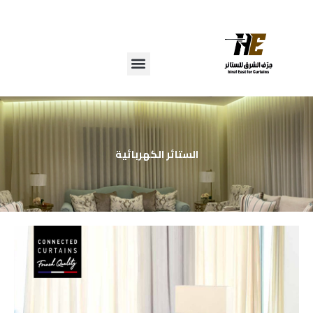
خطي
لى
لمحتوى
الستائر الكهربائية