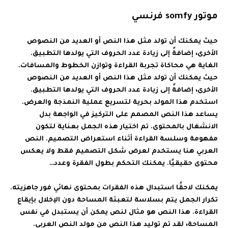
موتور somfy فرنسي
حيث يمكنك أن تولد مثل هذا النص أو العديد من النصوص
الأخرى، إضافةً إلى زيادة عدد الحروف التي يولدها التطبيق.
الغاية هي محاكاة تجربة القراءة وتوازن الخطوط والمسافات.
حيث يمكنك أن تولد مثل هذا النص أو العديد من النصوص
الأخرى، إضافةً إلى زيادة عدد الحروف التي يولدها التطبيق.
استخدم هذا المولد بحرية لتسريع عملية النمذجة والعرض.
يساعد هذا النص المصمم على التركيز في الواجهة بدل
الانشغال بالمحتوى. تم اختيار هذه الجمل بعناية لتكون
مفهومة وسلسة القراءة أثناء استعراض التصميم. النص
العربي هنا يستخدم لعرض شكل التصميم فقط ولا يعكس
محتوى حقيقيًا. يمكنك التحكم بطول الفقرة وعدد…
يمكنك لاحقًا استبدال هذه الفقرات بمحتوى نهائي فور جاهزيته.
تكرار الجمل يتم بسلاسة لتعبئة المساحة دون الإخلال بإيقاع
القراءة. هذا النص هو مثال لنص يمكن أن يستبدل في نفس
المساحة، لقد تم توليد هذا النص من مولد النص العربي.