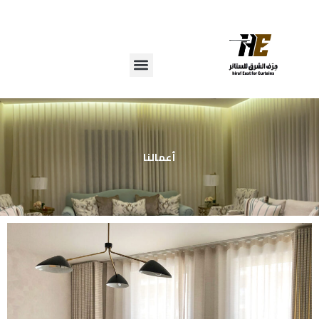
خطي
لى
لمحتوى
أعمالنا